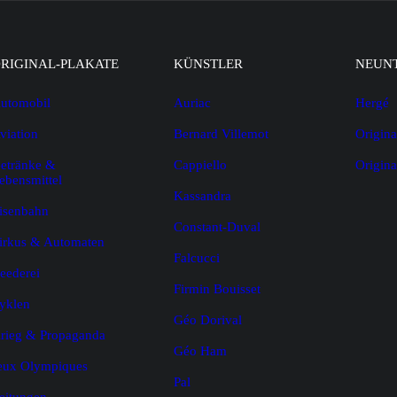
RIGINAL-PLAKATE
KÜNSTLER
NEUN
utomobil
Auriac
Hergé
viation
Bernard Villemot
Origina
etränke &
Cappiello
Origin
ebensmittel
Kassandra
isenbahn
Constant-Duval
irkus & Automaten
Falcucci
eederei
Firmin Bouisset
yklen
Géo Dorival
rieg & Propaganda
Géo Ham
eux Olympiques
Pal