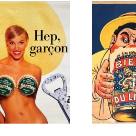
von
Mourlot,
1958
IN DEN WARENKORB
IN DEN WA