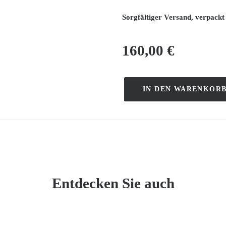
Sorgfältiger Versand, verpackt 
160,00
€
IN DEN WARENKOR
Auflage
von
30
Exemplaren
–
Ausstellungsposter
„Maîtres
Entdecken Sie auch
Contemporains“
–
Lithografie