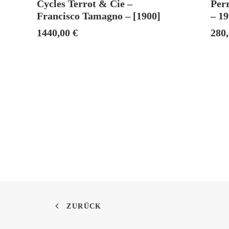
Cycles Terrot & Cie –
Perr
Francisco Tamagno – [1900]
– 1
1440,00
€
280
ZURÜCK