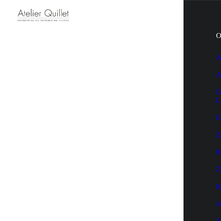
O
A
A
G
L
E
Z
R
Z
K
J