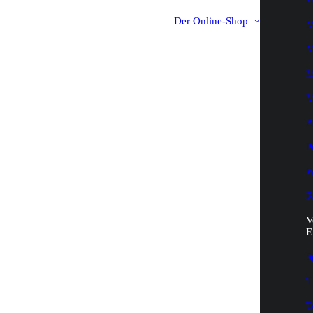
Z
Der Online-Shop
M
M
M
M
A
P
W
R
V
E
S
T
T