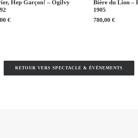
ier, Hep Garçon! – Ogilvy
Bière du Lion –
992
1905
,00
€
780,00
€
RETOUR VERS SPECTACLE & ÉVÉNEMENTS