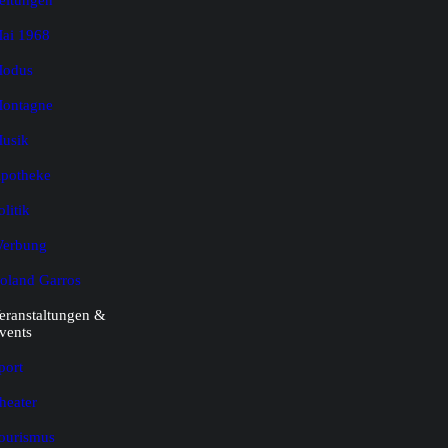
eitungen
ai 1968
odus
ontagne
usik
potheke
olitik
erbung
oland Garros
eranstaltungen &
vents
port
heater
ourismus