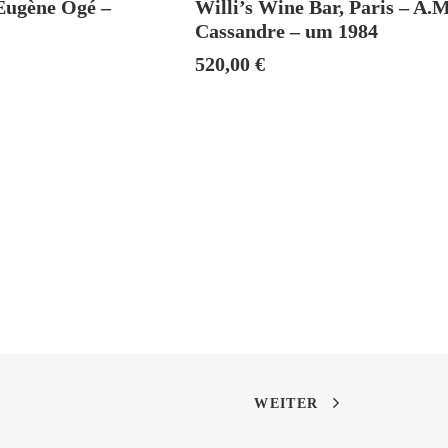
 Eugène Ogé –
Willi’s Wine Bar, Paris – A.M
Cassandre – um 1984
520,00
€
WEITER