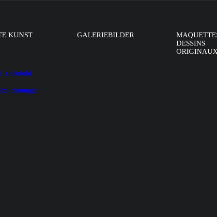
TE KUNST
GALERIEBILDER
MAQUETTE
DESSINS
ORIGINAU
l-Zelluloid
alzeichnungen