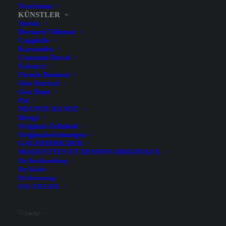
Tourismus
KÜNSTLER
Auriac
Bernard Villemot
Cappiello
Kassandra
Constant-Duval
Falcucci
Firmin Bouisset
Géo Dorival
Géo Ham
Pal
NEUNTE KUNST
Hergé
Original-Zelluloid
Originalzeichnungen
GALERIEBILDER
MAQUETTES ET DESSINS ORIGINAUX
Filter ausblenden
Die Buchhandlung
Der Kaffee
Die Betreuung
DAS ATELIER
Suche