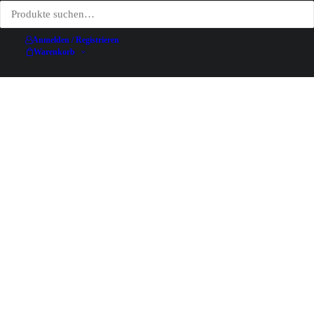
Anmelden / Registrieren
Warenkorb
Abricotine – Jean de Paléologue (PAL) – 1897