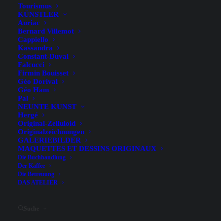
Tourismus
KÜNSTLER
Auriac
Bernard Villemot
Cappiello
Kassandra
Constant-Duval
Falcucci
Firmin Bouisset
Géo Dorival
Géo Ham
Pal
NEUNTE KUNST
Hergé
Original-Zelluloid
Originalzeichnungen
GALERIEBILDER
MAQUETTES ET DESSINS ORIGINAUX
Filter ausblenden
Die Buchhandlung
Der Kaffee
Die Betreuung
DAS ATELIER
Suche