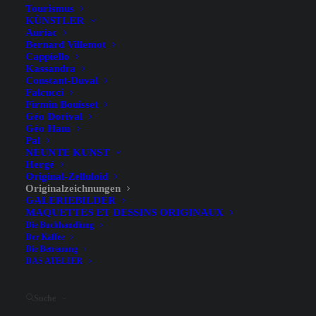
Tourismus
KÜNSTLER
Auriac
Bernard Villemot
Cappiello
Kassandra
Constant-Duval
Falcucci
Firmin Bouisset
Comiczeichner*innen sind in erster Linie
Géo Dorival
Künstler*innen. Die Originalzeichnungen sind ihr
Géo Ham
wichtigstes Arbeitsmedium; je nach verwendeter
Pal
Technik können Sie Aquarellzeichnungen,
NEUNTE KUNST
Hergé
Gouachen, Tuschezeichnungen oder auch Collagen
Original-Zelluloid
entdecken.
Originalzeichnungen
GALERIEBILDER
MAQUETTES ET DESSINS ORIGINAUX
Die Buchhandlung
Der Kaffee
Die Betreuung
DAS ATELIER
Filter ausblenden
Suche