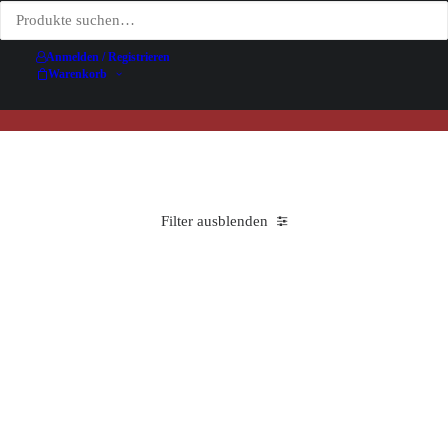
Connu pour ses fonds jaunes et ses figures
féminines éclatantes de vie, il façonne la
lithographie publicitaire française et aujourd’hui
Anmelden / Registrieren
encore est un symbole de cette dernière.
Warenkorb
Filter ausblenden