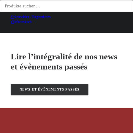
peintres
simple lieu
Buchhandl
9 février,
!
ung
20 avril,
Quillet
2026
14 avril,
Anmelden / Registrieren
2026
29. Januar
Warenkorb
2026
2026
Lire l’intégralité de nos news
et évènements passés
NEWS ET ÉVÈNEMENTS PASSÉS