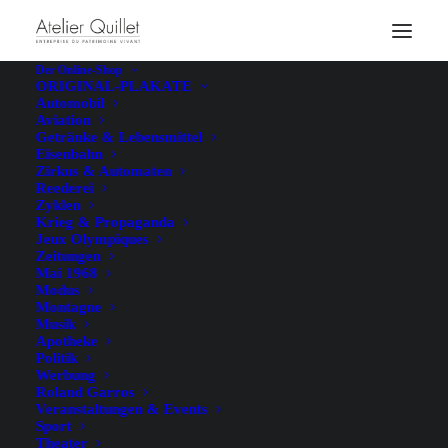
Quoi de neuf
Der Online-Shop
ORIGINAL-PLAKATE
à la Librairie Quillet?
Automobil
Aviation
Getränke & Lebensmittel
Eisenbahn
Evènements ● News
Zirkus & Automaten
Reederei
Zyklen
Krieg & Propaganda
Jeux Olympiques
Zeitungen
A la une
Mai 1968
Modus
Montagne
Musik
Rien trouvé.
Apotheke
Politik
Werbung
Roland Garros
Veranstaltungen & Events
Sport
Nos dernières news
Theater