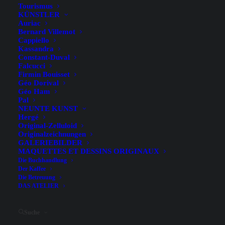
Tourismus
KÜNSTLER
Auriac
Bernard Villemot
Cappiello
Kassandra
Constant-Duval
Falcucci
Firmin Bouisset
Besichtigu
On recrute
Conférenc
Restaurati
Géo Dorival
ng der
!
e Jules
on et
Géo Ham
Dokument
Verne 2026
reliure de
Pal
2 juin, 2026
enrestaurie
!
documents
NEUNTE KUNST
rungswerk
à Loix
Hergé
10 mai, 2026
statt
24 avril,
Original-Zelluloid
8 août, 2026
Originalzeichnungen
2026
GALERIEBILDER
MAQUETTES ET DESSINS ORIGINAUX
Die Buchhandlung
Der Kaffee
Die Betreuung
DAS ATELIER
Suche
Le jardin
Bien plus
Les soirées
Jazzabend
des
qu’un
Jazz
e in der