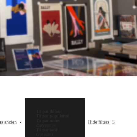
Tri par défaut
Tri par popularité
Tri par notes
 ancien
us ancien
Hide filters
moyennes
Tri par tarif
croissant