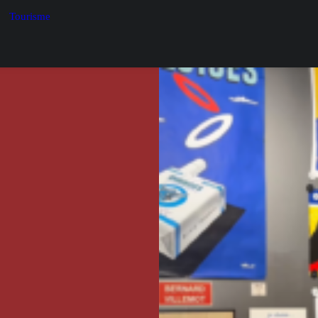
Tourisme
) est un peintre et
nom. Rallye français,
t avant tout un
n également, avec le
à partir de 1920. La
rte un joli palmarès
 avec Ford, 2ème au