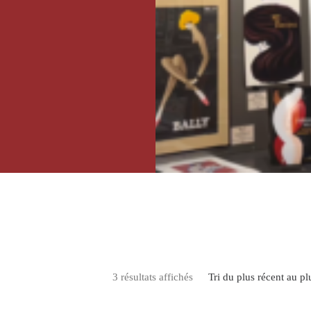
4h du Mans en 1934
écialise naturellement
 les grandes marques
grands évènements
grand peintre de la
ionnées, ces œuvres
rs et son trait
Trié du plus récent au plus
3 résultats affichés
Tri du plus récent au pl