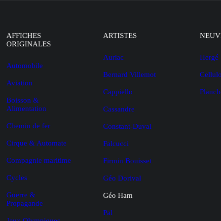
AFFICHES
ARTISTES
NEUV
ORIGINALES
Auriac
Hergé
Automobile
Bernard Villemot
Cellul
Aviation
Cappiello
Planch
Boisson &
Alimentation
Cassandre
Chemin de fer
Constant-Duval
Cirque & Automate
Falcucci
Compagnie maritime
Firmin Bouisset
Cycles
Géo Dorival
Guerre &
Géo Ham
Propagande
Pal
Jeux Olympiques