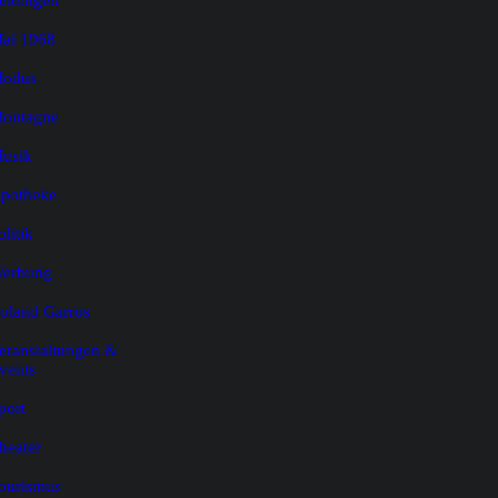
eitungen
ai 1968
odus
ontagne
usik
potheke
olitik
erbung
oland Garros
eranstaltungen &
vents
port
heater
ourismus