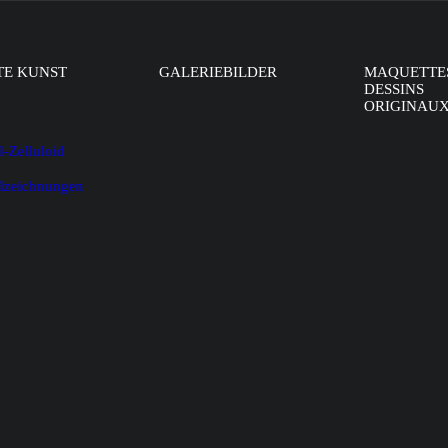
TE KUNST
GALERIEBILDER
MAQUETTE
DESSINS
ORIGINAU
l-Zelluloid
alzeichnungen