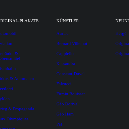
RIGINAL-PLAKATE
KÜNSTLER
NEUN
utomobil
Auriac
Hergé
viation
Bernard Villemot
Origina
etränke &
Cappiello
Origin
ebensmittel
Kassandra
isenbahn
Constant-Duval
irkus & Automaten
Falcucci
eederei
Firmin Bouisset
yklen
Géo Dorival
rieg & Propaganda
Géo Ham
eux Olympiques
Pal