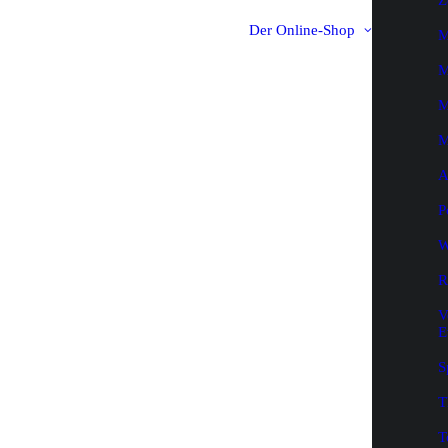
Z
Der Online-Shop
M
M
M
M
A
P
W
R
V
E
S
T
T