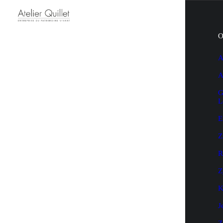
O
A
A
G
L
E
Z
R
Z
K
J