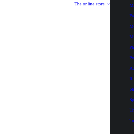
The online store
M
Fa
M
M
P
Po
Ad
Ro
Sh
Sp
Th
To