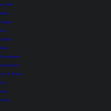
ay 1968
shion
ontagne
usic
harmacy
litics
vertisement
land Garros
ows & Events
orts
eater
urism