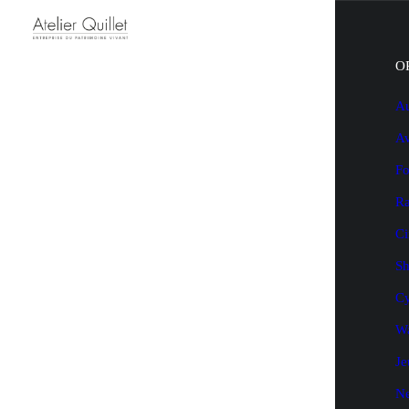
O
Au
Av
Fo
Ra
Ci
Sh
Cy
Wa
Je
N