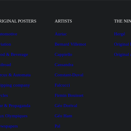
RIGINAL POSTERS
ARTISTS
THE NI
tomotive
Auriac
Hergé
iation
Bernard Villemot
Original 
od & Beverage
Cappiello
Original
ilroad
Cassandra
rcus & Automata
Constant-Duval
ipping company
Falcucci
cles
Firmin Bouisset
r & Propaganda
Géo Dorival
ux Olympiques
Géo Ham
ewspapers
Pal