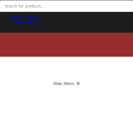
marque également le paysage des grands
évènements automobiles.
Aujourd’hui encore il est considéré comme le plus
Log In / Sign Up
grand peintre de la vitesse et illustrateur de
Shopping Cart
l’automobile, très collectionnées, ces œuvres
parlent à un large public, par ces palettes de
couleurs et son trait élégant.
Hide filters