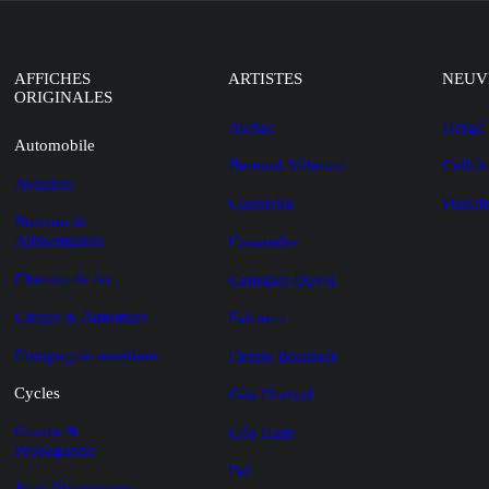
AFFICHES
ARTISTES
NEUV
ORIGINALES
Auriac
Hergé
Automobile
Bernard Villemot
Cellul
Aviation
Cappiello
Planch
Boisson &
Alimentation
Cassandre
Chemin de fer
Constant-Duval
Cirque & Automate
Falcucci
Compagnie maritime
Firmin Bouisset
Cycles
Géo Dorival
Guerre &
Géo Ham
Propagande
Pal
Jeux Olympiques