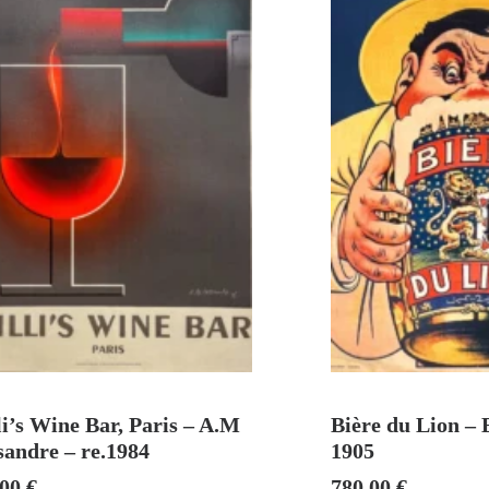
VENDU
AJOUTER A
i’s Wine Bar, Paris – A.M
Bière du Lion –
sandre – re.1984
1905
,00
€
780,00
€