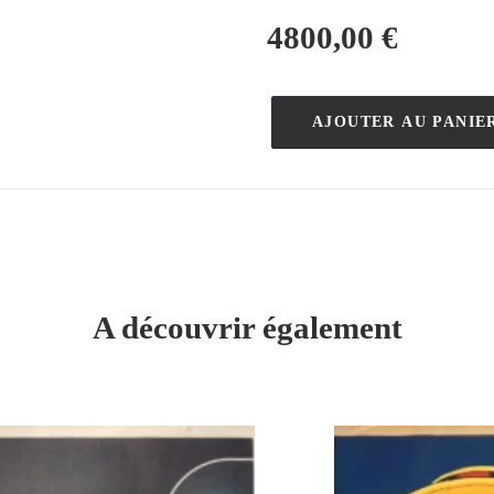
4800,00
€
AJOUTER AU PANIE
quantité
de
Automobiles
Delahaye
–
Anonyme
–
A découvrir également
1898