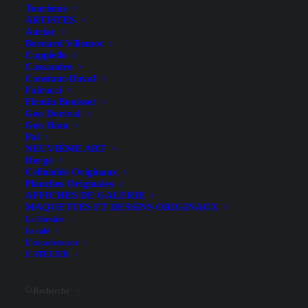
Tourisme
ARTISTES
Auriac
Bernard Villemot
Cappiello
Cassandre
Constant-Duval
Falcucci
Firmin Bouisset
Géo Dorival
Géo Ham
Pal
NEUVIÈME ART
Hergé
Celluloïds Originaux
Planches Originales
AFFICHES DE GALERIE
MAQUETTES ET DESSINS ORIGINAUX
La librairie
Le café
L’encadrement
L’ATELIER
Hide filters
Recherche