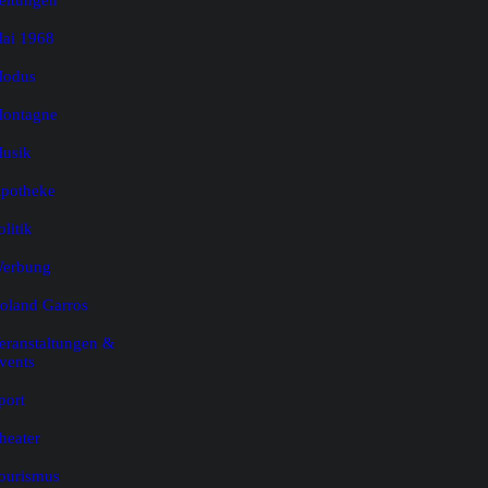
eitungen
ai 1968
odus
ontagne
usik
potheke
olitik
erbung
oland Garros
eranstaltungen &
vents
port
heater
ourismus