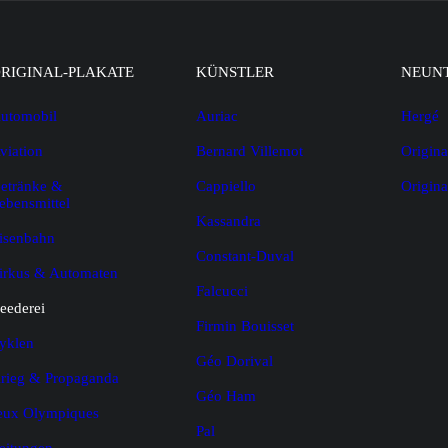
RIGINAL-PLAKATE
KÜNSTLER
NEUN
utomobil
Auriac
Hergé
viation
Bernard Villemot
Origina
etränke &
Cappiello
Origin
ebensmittel
Kassandra
isenbahn
Constant-Duval
irkus & Automaten
Falcucci
eederei
Firmin Bouisset
yklen
Géo Dorival
rieg & Propaganda
Géo Ham
eux Olympiques
Pal