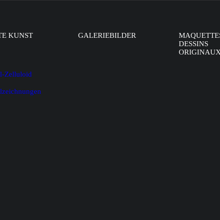
TE KUNST
GALERIEBILDER
MAQUETTE
DESSINS
ORIGINAU
l-Zelluloid
alzeichnungen