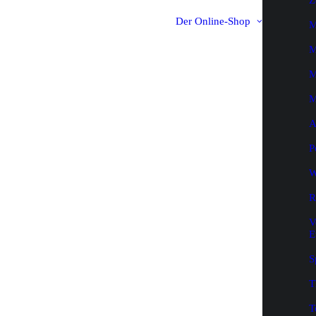
Z
Der Online-Shop
M
M
M
M
A
P
W
R
V
E
S
T
T