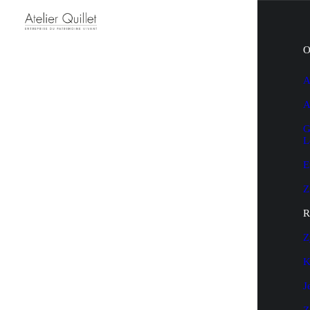
O
A
A
G
L
E
Z
R
Z
K
J