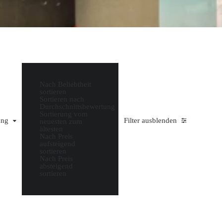
Nach Beliebtheit
sortieren
Sortieren nach
Durchschnittsbewertung
Sortierung vom
ung
Filter ausblenden
neuesten zum
ältesten
Nach Preis
aufsteigend
sortieren
Nach Preis
absteigend
sortieren