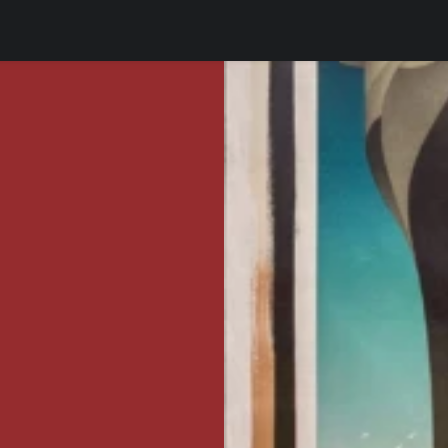
ins de fer ont
milieu du XIXème
e et à la
comme David
ntres de la marine
si la Marine
x campagnes de