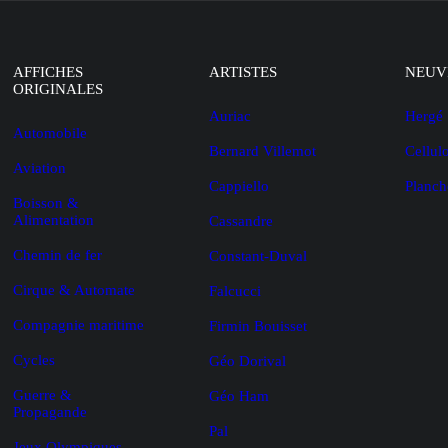
AFFICHES
ARTISTES
NEUV
ORIGINALES
Auriac
Hergé
Automobile
Bernard Villemot
Cellul
Aviation
Cappiello
Planch
Boisson &
Alimentation
Cassandre
Chemin de fer
Constant-Duval
Cirque & Automate
Falcucci
Compagnie maritime
Firmin Bouisset
Cycles
Géo Dorival
Guerre &
Géo Ham
Propagande
Pal
Jeux Olympiques