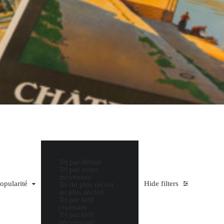
Tri par défaut
Tri par notes
moyennes
ularité
popularité
Hide filters
Tri du plus récent
au plus ancien
Tri par tarif
croissant
Tri par tarif
décroissant