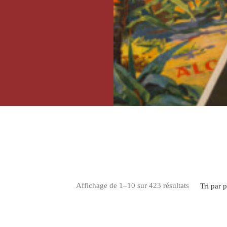
ommunication entre le
élégraphe.
 pas de message, il
i demande d'établir
 affiche doit porter
phique, poétique. »
Trié par pop
Affichage de 1–10 sur 423 résultats
Tri par 