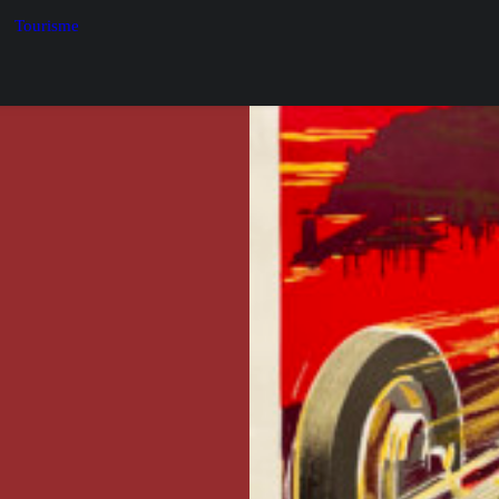
Tourisme
ateur, décorateur et
istique, il sera
ages publicitaires
mobilia.
onnaît leur mouvement
Monte-Carlo, des