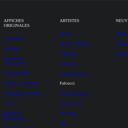
AFFICHES
ARTISTES
NEUV
ORIGINALES
Auriac
Hergé
Automobile
Bernard Villemot
Cellul
Aviation
Cappiello
Planch
Boisson &
Alimentation
Cassandre
Chemin de fer
Constant-Duval
Cirque & Automate
Falcucci
Compagnie maritime
Firmin Bouisset
Cycles
Géo Dorival
Guerre &
Géo Ham
Propagande
Pal
Jeux Olympiques