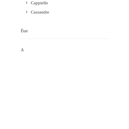
Cappiello
Cassandre
État
A