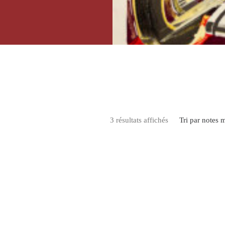
premier plan.
Trié par note mo
3 résultats affichés
Tri par notes