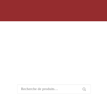
couleurs intenses qui nous font vivre la vitesse au 
Recherche
pour :