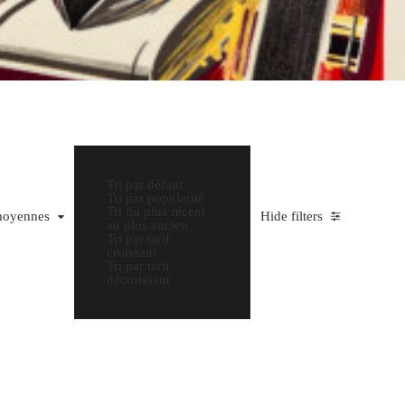
Tri par défaut
Tri par popularité
Tri du plus récent
yenne
 moyennes
Hide filters
au plus ancien
Tri par tarif
croissant
Tri par tarif
décroissant