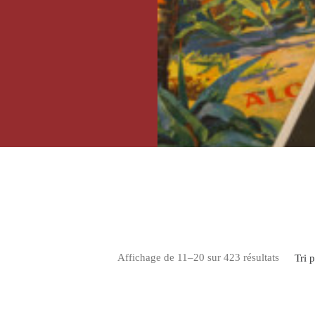
ommunication entre le
élégraphe.
 pas de message, il
i demande d'établir
 affiche doit porter
phique, poétique. »
Affichage de 11–20 sur 423 résultats
Tri 