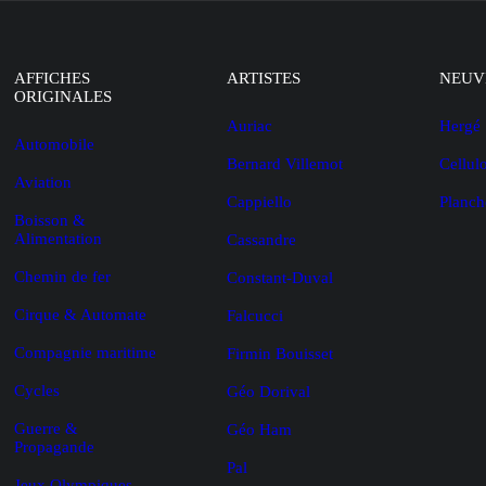
AFFICHES
ARTISTES
NEUV
ORIGINALES
Auriac
Hergé
Automobile
Bernard Villemot
Cellul
Aviation
Cappiello
Planch
Boisson &
Alimentation
Cassandre
Chemin de fer
Constant-Duval
Cirque & Automate
Falcucci
Compagnie maritime
Firmin Bouisset
Cycles
Géo Dorival
Guerre &
Géo Ham
Propagande
Pal
Jeux Olympiques