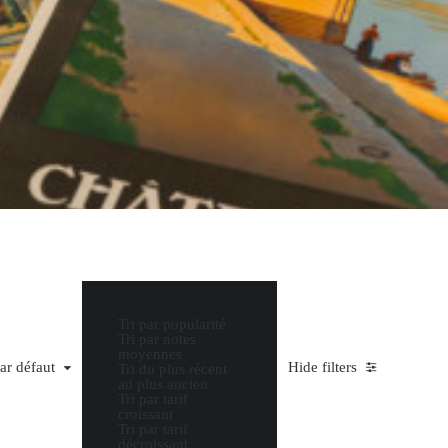
Tri par popularité
Tri par notes
moyennes
par défaut
Hide filters
Tri du plus récent
au plus ancien
Tri par tarif
croissant
Tri par tarif
décroissant