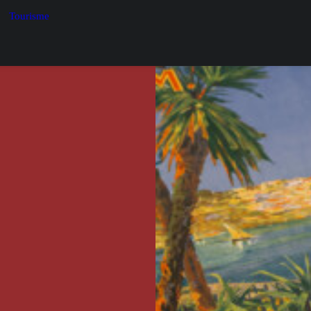
Tourisme
prises de
vres d’art,
ublics, ont évolué
.
. Il ne peut
s le droit. La peinture