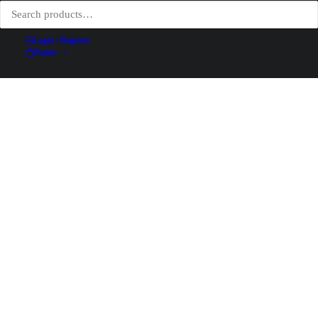
Login / Register
Panier
Air France, Le Champs de Lavande – L. Girard – 1987
AJOUTER AU PANIER