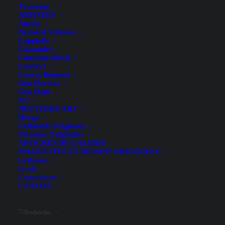
Tourisme
ARTISTES
Auriac
Bernard Villemot
Cappiello
Cassandre
Constant-Duval
Falcucci
Firmin Bouisset
Géo Dorival
Géo Ham
Pal
NEUVIÈME ART
Hergé
Celluloïds Originaux
Planches Originales
AFFICHES DE GALERIE
MAQUETTES ET DESSINS ORIGINAUX
Hide filters
La librairie
Le café
L’encadrement
L’ATELIER
Recherche