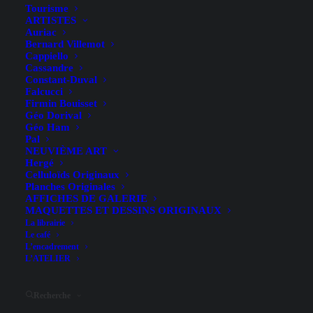
Tourisme
ARTISTES
Auriac
Bernard Villemot
Cappiello
Cassandre
Constant-Duval
Falcucci
Firmin Bouisset
Géo Dorival
Géo Ham
Pal
NEUVIÈME ART
Hergé
Celluloïds Originaux
Planches Originales
AFFICHES DE GALERIE
MAQUETTES ET DESSINS ORIGINAUX
Hide filters
La librairie
Le café
L’encadrement
L’ATELIER
Recherche