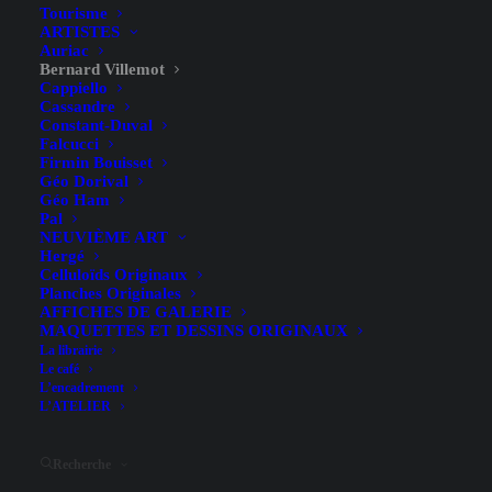
Tourisme
ARTISTES
Auriac
Bernard Villemot
Cappiello
Cassandre
Constant-Duval
Falcucci
Firmin Bouisset
Géo Dorival
Géo Ham
Pal
NEUVIÈME ART
Hergé
Celluloïds Originaux
Planches Originales
AFFICHES DE GALERIE
MAQUETTES ET DESSINS ORIGINAUX
Hide filters
La librairie
Le café
L’encadrement
L’ATELIER
Recherche