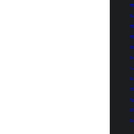
M
Fa
M
M
P
Po
Ad
Ro
Sh
Sp
Th
To