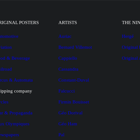
RIGINAL POSTERS
ARTISTS
THE NI
tomotive
Auriac
Hergé
iation
Bernard Villemot
Original 
od & Beverage
Cappiello
Original
ilroad
Cassandra
rcus & Automata
Constant-Duval
ipping company
Falcucci
cles
Firmin Bouisset
r & Propaganda
Géo Dorival
ux Olympiques
Géo Ham
ewspapers
Pal