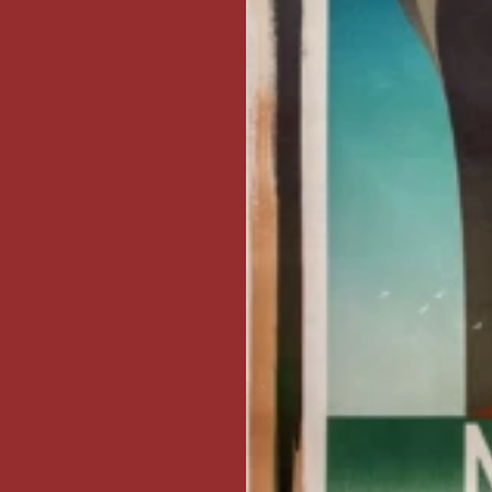
ins de fer ont
milieu du XIXème
e et à la