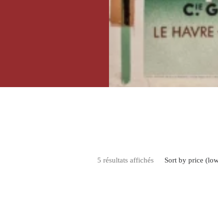
comme David
ntres de la marine
si la Marine
x campagnes de
Trié par prix décroiss
5 résultats affichés
Sort by price (low