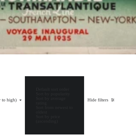
Default sort order
Sort by popularity
Sort by average
ant
 to high)
Hide filters
rating
Sort from newest to
oldest
Sort by price
(ascending)