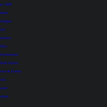
ay 1968
shion
ontagne
usic
harmacy
litics
vertisement
land Garros
ows & Events
orts
eater
urism