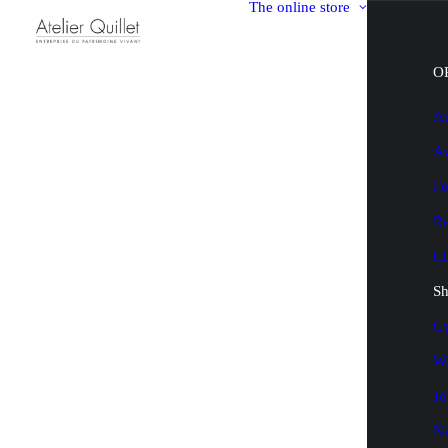
The online store
O
Au
Av
Fo
Ra
Ci
Sh
Cy
Wa
Je
N