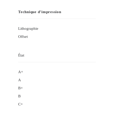
Technique d’impression
Lithographie
Offset
État
A+
A
B+
B
C+