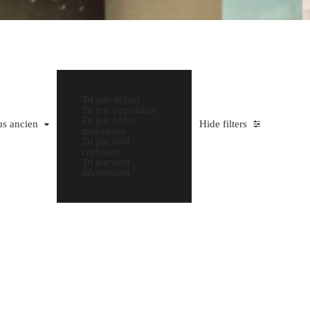
Tri par défaut
Tri par popularité
Tri par notes
 ancien
us ancien
Hide filters
moyennes
Tri par tarif
croissant
Tri par tarif
décroissant