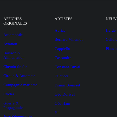
AFFICHES
ARTISTES
NEUV
ORIGINALES
Auriac
Hergé
Automobile
Bernard Villemot
Cellul
Aviation
Cappiello
Planch
Boisson &
Alimentation
Cassandre
Chemin de fer
Constant-Duval
Cirque & Automate
Falcucci
Compagnie maritime
Firmin Bouisset
Cycles
Géo Dorival
Guerre &
Géo Ham
Propagande
Pal
Jeux Olympiques