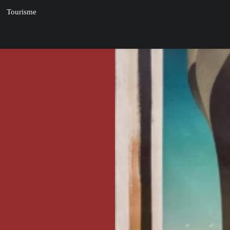
Tourisme
riginales sur le
e sur châssis,
valeur vos achats